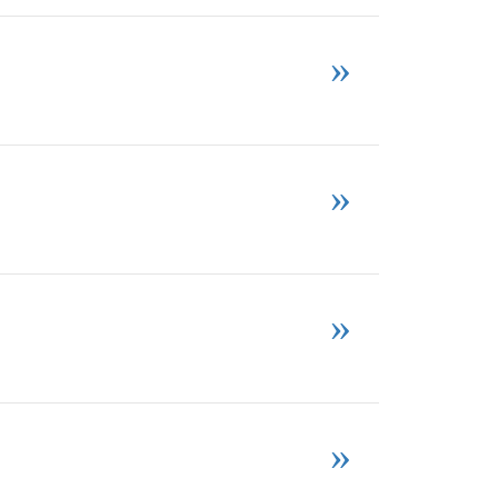
»
»
»
»