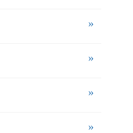
»
»
»
»