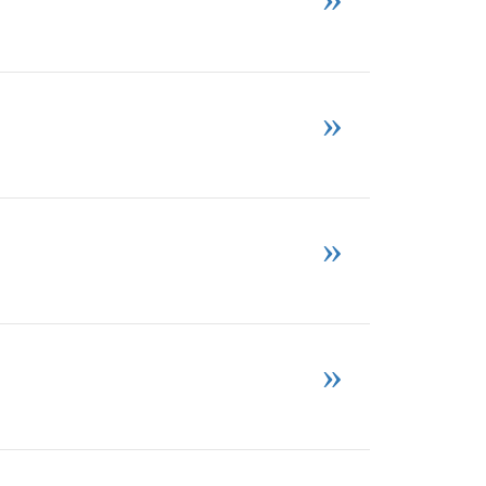
»
»
»