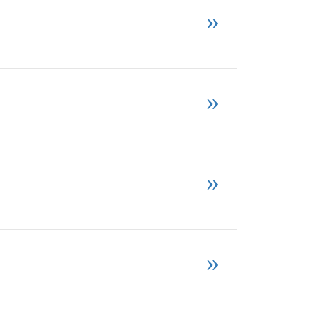
»
»
»
»