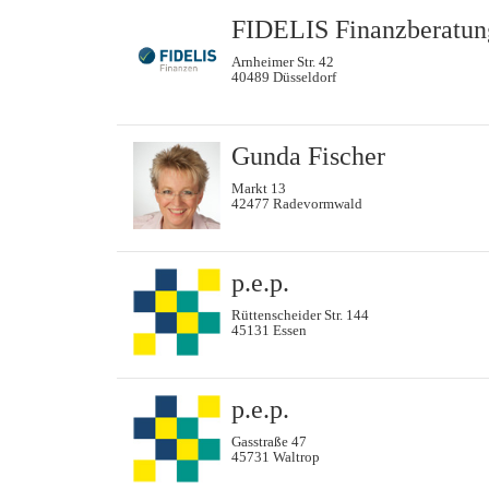
FIDELIS Finanzberatu
Arnheimer Str. 42
40489 Düsseldorf
Gunda Fischer
Markt 13
42477 Radevormwald
p.e.p.
Rüttenscheider Str. 144
45131 Essen
p.e.p.
Gasstraße 47
45731 Waltrop