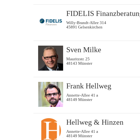
FIDELIS Finanzberatu
Willy-Brandt-Allee 314
45891 Gelsenkirchen
Sven Milke
Mauritzstr. 25
48143 Münster
Frank Hellweg
Annette-Allee 41 a
48149 Münster
Hellweg & Hinzen
Annette-Allee 41 a
48149 Münster