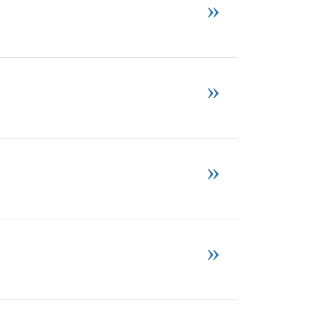
»
»
»
»