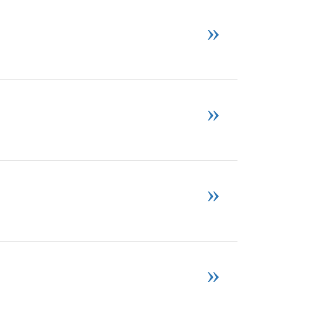
»
»
»
»